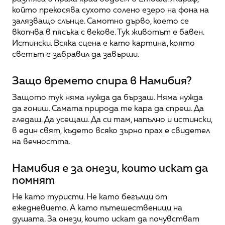
който прекосява сухото солено езеро на фона на 
залязващо слънце. Самотно дърво, което се 
вкопчва в пясъка с векове. Тук животът е бавен. 
Истински. Всяка сцена е като картина, която 
светът е забравил да завърши.
Защо времето спира в Намибия?
Защото тук няма нужда да бързаш. Няма нужда 
да гониш. Самата природа те кара да спреш. Да 
гледаш. Да усещаш. Да си там, напълно и истински, 
в един свят, където всяко зърно прах е свидетел 
на вечността.
Намибия е за онези, които искат да 
помнят
Не като туристи. Не като бегълци от 
ежедневието. А като пътешественици на 
душата. За онези, които искат да почувстват 