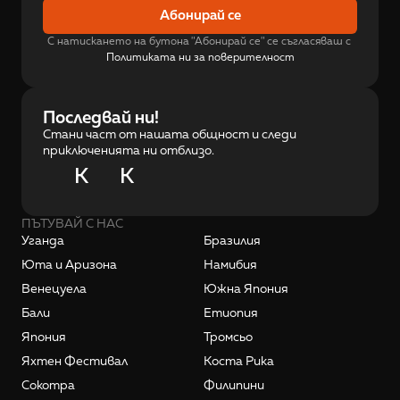
Абонирай се
С натискането на бутона "Абонирай се" се съгласяваш с 
Политиката ни за поверителност
Последвай ни!
Стани част от нашата общност и следи
приключенията ни отблизо.
K
K
ПЪТУВАЙ С НАС
Уганда
Бразилия
Юта и Аризона
Намибия
Венецуела
Южна Япония
Бали
Етиопия
Япония
Тромсьо
Яхтен Фестивал
Коста Рика
Сокотра
Филипини