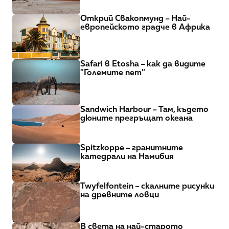
Открий Свакопмунд – Най-
европейското градче в Африка
Safari в Etosha – как да видите 
"Големите пет"
Sandwich Harbour – Там, където 
дюните прегръщат океана
Spitzkoppe – гранитните 
катедрали на Намибия
Twyfelfontein – скалните рисунки 
на древните ловци
В света на най-старото 