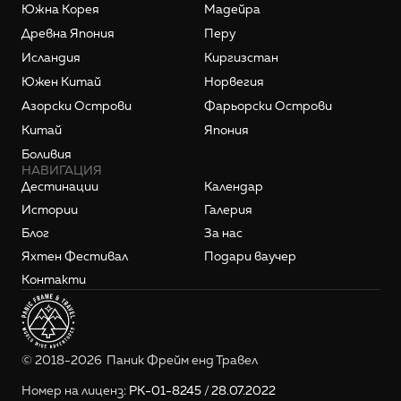
Южна Корея
Мадейра
Древна Япония
Перу
Исландия
Киргизстан
Южен Китай
Норвегия
Азорски Острови
Фарьорски Острови
Китай
Япония
Боливия
НАВИГАЦИЯ
Дестинации
Календар
Истории
Галерия
Блог
За нас
Яхтен Фестивал
Подари ваучер
Контакти
© 2018-2026  Паник Фрейм енд Травел
Номер на лиценз: 
РК-01-8245 / 28.07.2022