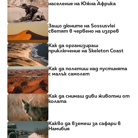
население на Южна Африка
Защо дюните на Sossusvlei 
светят в червено на изгрев
Как да организираш 
приключение на Skeleton Coast
Как да полетиш над пустинята 
с малък самолет
Как да снимаш диви животни от 
колата
Какво да вземеш за сафари в 
Намибия