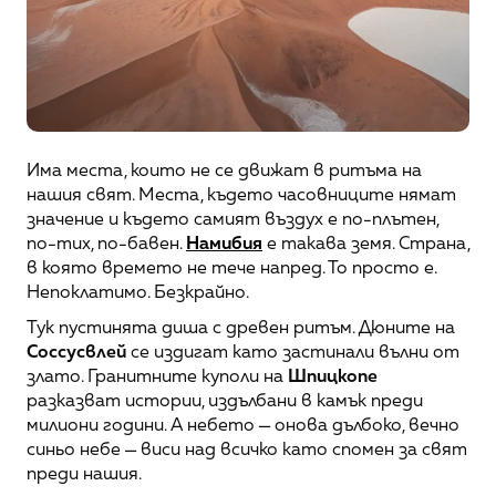
Има места, които не се движат в ритъма на 
нашия свят. Места, където часовниците нямат 
значение и където самият въздух е по-плътен, 
по-тих, по-бавен. 
Намибия
 е такава земя. Страна, 
в която времето не тече напред. То просто е. 
Непоклатимо. Безкрайно.
Тук пустинята диша с древен ритъм. Дюните на 
Соссусвлей
 се издигат като застинали вълни от 
злато. Гранитните куполи на 
Шпицкопе
разказват истории, издълбани в камък преди 
милиони години. А небето — онова дълбоко, вечно 
синьо небе — виси над всичко като спомен за свят 
преди нашия.