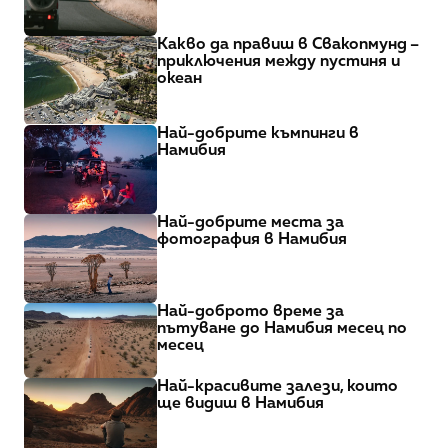
Какво да правиш в Свакопмунд – 
приключения между пустиня и 
океан
Най-добрите къмпинги в 
Намибия
Най-добрите места за 
фотография в Намибия
Най-доброто време за 
пътуване до Намибия месец по 
месец
Най-красивите залези, които 
ще видиш в Намибия