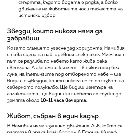
смъртта, където водата е рядка, а всяко 
движение на животните носи тежестта на 
истински избор.
Звезди, които никога няма да 
забравиш
Когато слънцето угасне зад хоризонта, Намибия 
става сцена на най-древния спектакъл. Млечният 
път се разлива по небето като жива река 
светлина. А ако имаш късмет — в някоя нощ без 
луна, на къмпингите под отвореното небе — ще 
видиш съзвездия, които никога не се показват на 
северното полукълбо. Ще видиш центъра на 
галактиката, ще видиш как небето се спуска до 
земята около 
10-11 часа вечерта
.
Живот, събран в един кадър
В Намибия няма излишно движение. Лъв, който се 
разтяга в праха край водоем в Етоша. Жираф, 