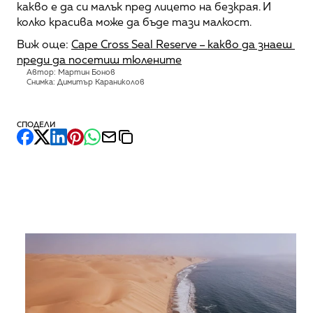
какво е да си малък пред лицето на безкрая. И 
колко красива може да бъде тази малкост.
Виж още: 
Cape Cross Seal Reserve – какво да знаеш 
преди да посетиш тюлените
Автор: Мартин Бонов
Снимка: Димитър Караниколов
СПОДЕЛИ