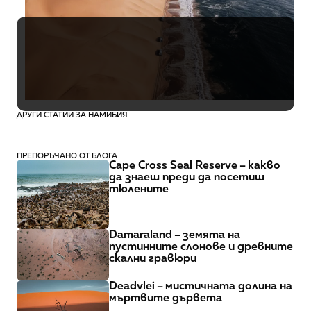
Намибия
Октомври
16 дни
€5,140
ДРУГИ СТАТИИ ЗА НАМИБИЯ
ПРЕПОРЪЧАНО ОТ БЛОГА
Cape Cross Seal Reserve – какво 
да знаеш преди да посетиш 
тюлените
Damaraland – земята на 
пустинните слонове и древните 
скални гравюри
Deadvlei – мистичната долина на 
мъртвите дървета