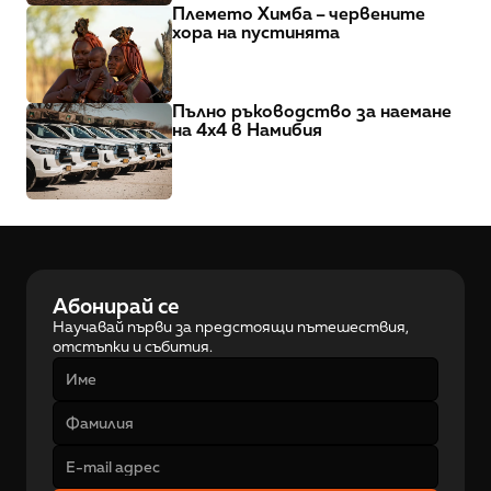
Племето Химба – червените 
хора на пустинята
Пълно ръководство за наемане 
на 4x4 в Намибия
Абонирай се
Научавай първи за предстоящи пътешествия, 
отстъпки и събития.