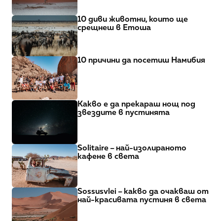
10 диви животни, които ще 
срещнеш в Етоша
10 причини да посетиш Намибия
Какво е да прекараш нощ под 
звездите в пустинята
Solitaire – най-изолираното 
кафене в света
Sossusvlei – какво да очакваш от 
най-красивата пустиня в света