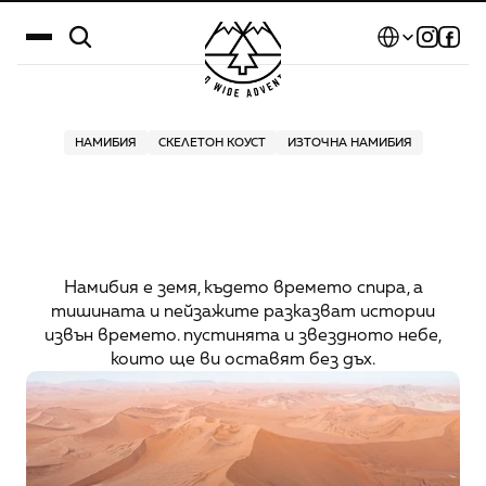
Select Language
Дестинации
НАМИБИЯ
СКЕЛЕТОН КОУСТ
ИЗТОЧНА НАМИБИЯ
Намибия
–
страната,
Календар
в
която
времето
е
Истории
спряло
Галерия
Намибия е земя, където времето спира, а
тишината и пейзажите разказват истории
Блог
извън времето. пустинята и звездното небе,
които ще ви оставят без дъх.
За нас
Контакти