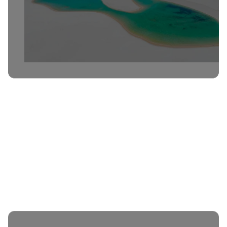
Бразилия
Септември
15 дни
€5,100