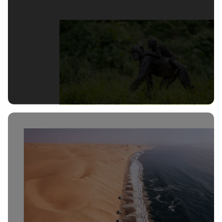
Уганда
Август
9 дни
€5,300
Намибия
Октомври
16 дни
€5,140