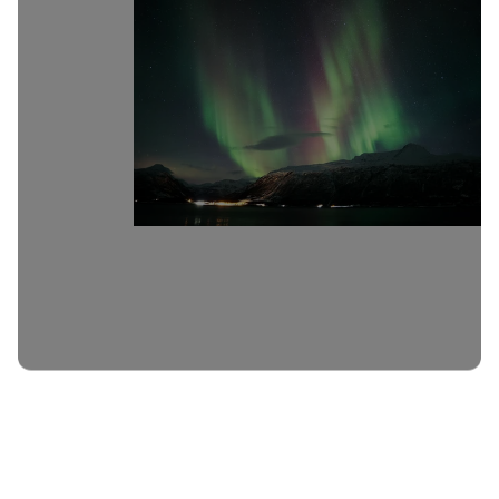
Тромсьо
Ноември
8 дни
€3,380