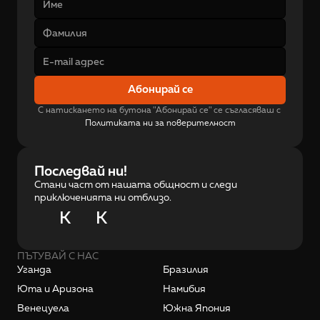
Абонирай се
С натискането на бутона "Абонирай се" се съгласяваш с 
Политиката ни за поверителност
Последвай ни!
Стани част от нашата общност и следи
приключенията ни отблизо.
K
K
ПЪТУВАЙ С НАС
Уганда
Бразилия
Юта и Аризона
Намибия
Венецуела
Южна Япония