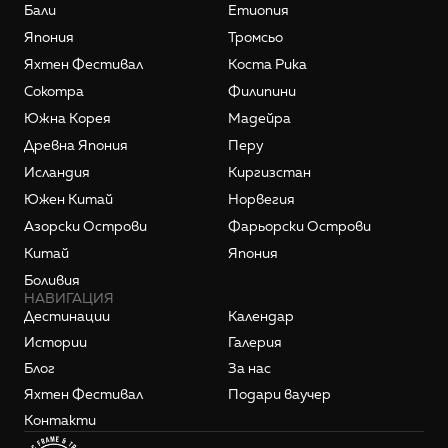
Бали
Етиопия
Япония
Тромсьо
Яхтен Фестивал
Коста Рика
Сокотра
Филипини
Южна Корея
Мадейра
Древна Япония
Перу
Исландия
Киргизстан
Южен Китай
Норвегия
Азорски Острови
Фарьорски Острови
Китай
Япония
Боливия
НАВИГАЦИЯ
Дестинации
Календар
Истории
Галерия
Блог
За нас
Яхтен Фестивал
Подари ваучер
Контакти