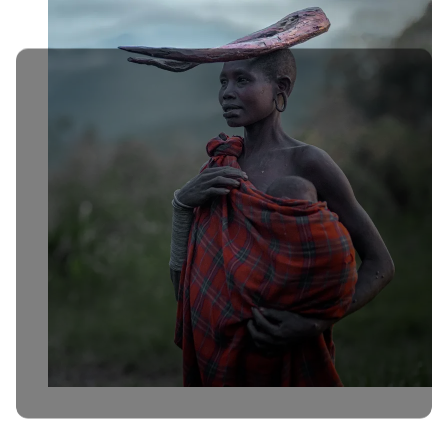
Етиопия
Ноември
11 дена
€5,500