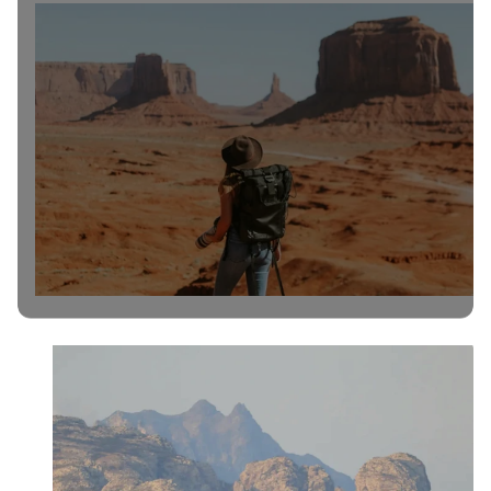
Юта и Аризона
Септември
16 дни
€6,084