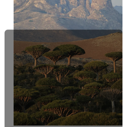
Сокотра
Декември
9 дена
€4,420