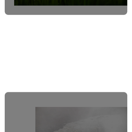
Бали
Ноември
13 дена
€3,800