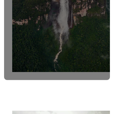
Венецуела
Октомври
13 дена
€7,618