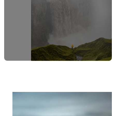
Исландия
Май
9 дни
€3,374