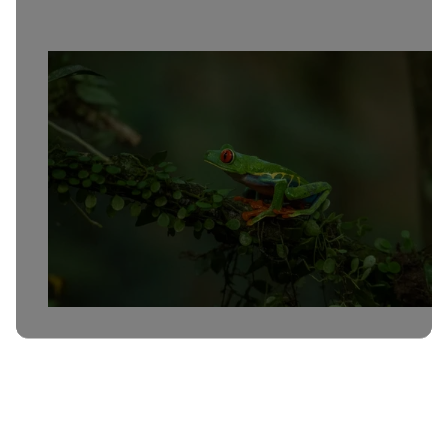
Коста Рика
Ноември
13 дни
€3,990
Виж всички дестинации