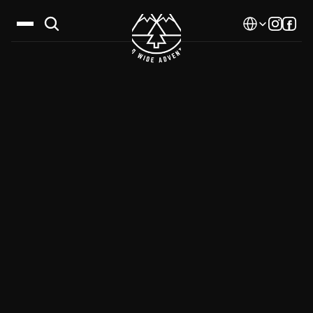
Select Language
Дестинации
Календар
Истории
Галерия
Блог
За нас
Контакти