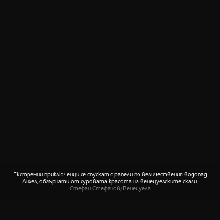
Екстремни приключенци се спускат с рапели по величествения водопад
Анхел, обгърнати от суровата красота на венецуелските скали.
Стефан Стефанов
/
Венецуела
СПОДЕЛИ
🤙 Пиши ни относно тази снимка