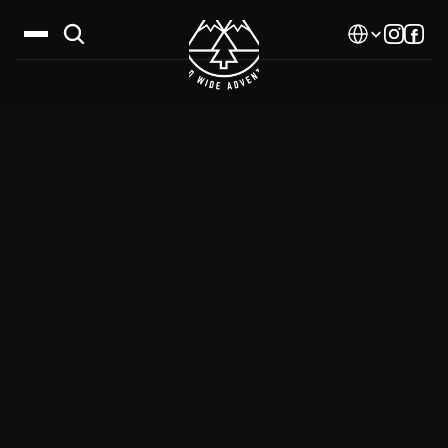
Select Language
Дестинации
Календар
Истории
Галерия
Блог
За нас
Контакти