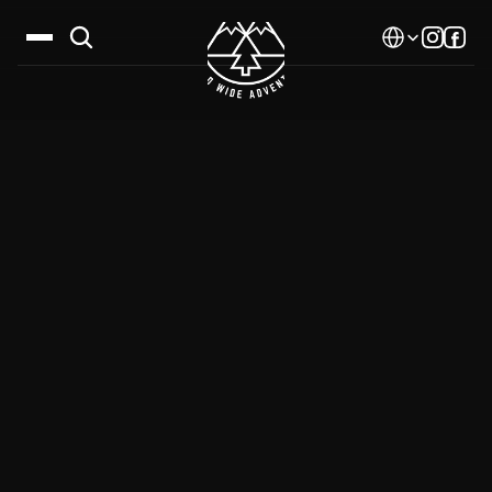
Select Language
Дестинации
Календар
Истории
Галерия
Блог
За нас
Контакти