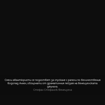
Смели авантюристи се подготвят за спускане с рапели по величествения
водопад Анхел, обгърнати от драматичния пейзаж на венецуелската
джунгла.
Стефан Стефанов
/
Венецуела
СПОДЕЛИ
🤙 Пиши ни относно тази снимка