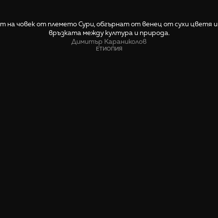
 на човек от племето Сури, обгърнат от венец от сухи цветя и
връзката между култура и природа.
Димитър Караниколов
ЕТИОПИЯ
СПОДЕЛИ
🤙 Пиши ни относно тази снимка
Етиопия отвъд