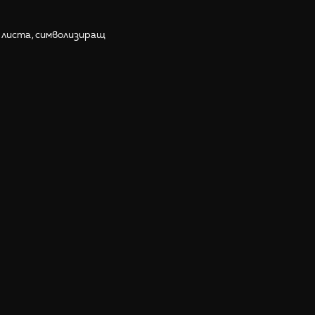
 листа, символизиращ
 времето – среща с