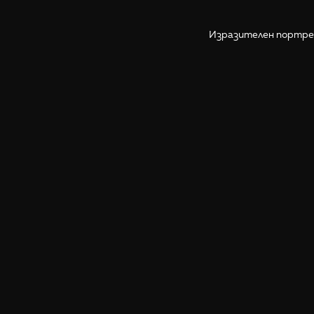
Изразителен портрет
Още снимки от Етиопия
Разгледай галерии от Етиопия