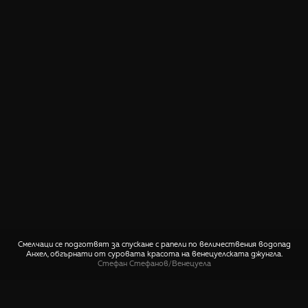
Смелчаци се подготвят за спускане с рапели по величествения водопад
Анхел, обгърнати от суровата красота на венецуелската джунгла.
Стефан Стефанов
/
Венецуела
СПОДЕЛИ
🤙 Пиши ни относно тази снимка