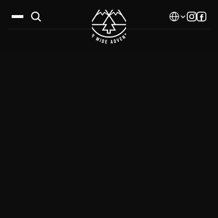
Select Language
Дестинации
Календар
Истории
Галерия
Блог
За нас
Контакти