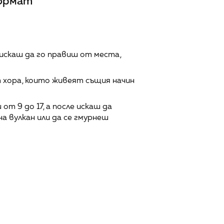
формат
искаш да го правиш от места, 
хора, които живеят същия начин 
т 9 до 17, а после искаш да 
на вулкан или да се гмурнеш