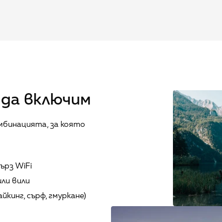
 да включим
бинацията, за която 
ърз WiFi
ли вили
йкинг, сърф, гмуркане)