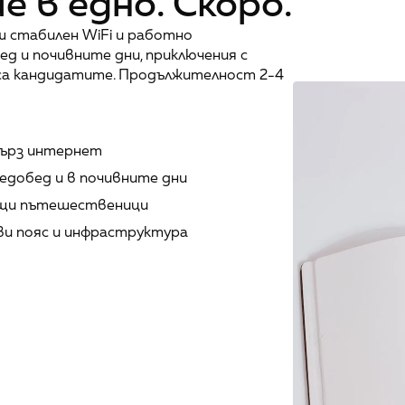
е в едно. Скоро.
 стабилен WiFi и работно 
д и почивните дни, приключения с 
 са кандидатите. Продължителност 2-4 
бърз интернет
едобед и в почивните дни
щи пътешественици
ви пояс и инфраструктура