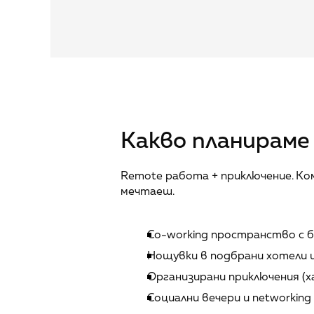
Какво планираме
Remote работа + приключение. Ком
мечтаеш.
Co-working пространство с б
Нощувки в подбрани хотели и
Организирани приключения (ха
Социални вечери и networking