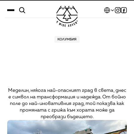
Select Language
Дестинации
КОЛУМБИЯ
Меделин:
от
Календар
най-опасния
до
Истории
най-вдъхновяващия
Галерия
град
в
света
Блог
Меделин, някога най-опасният град в света, днес
е символ на трансформация и надежда. От бойно
За нас
поле до най-иновативния град, той показва как
промяната с грижа към хората може да
Контакти
преобрази бъдещето.