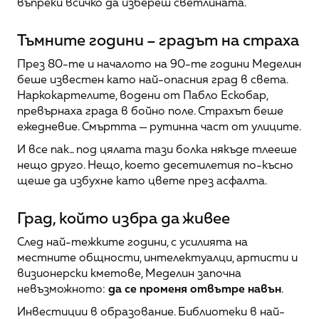
въпреки всичко да избереш светлината.
Тъмните години – градът на страха
През 80-те и началото на 90-те години Меделин 
беше известен като най-опасния град в света. 
Наркокартелите, водени от Пабло Ескобар, 
превърнаха града в бойно поле. Страхът беше 
ежедневие. Смъртта — рутинна част от улиците.
И все пак... под цялата тази болка някъде тлееше 
нещо друго. Нещо, което десетилетия по-късно 
щеше да избухне като цвете през асфалта.
Град, който избра да живее
След най-тежките години, с усилията на 
местните общности, интелектуалци, артисти и 
визионерски кметове, Меделин започна 
невъзможното: 
да се променя отвътре навън
.
Инвестиции в образование. Библиотеки в най-