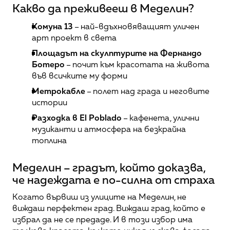
Какво да преживееш в Меделин?
Комуна 13
 – най-вдъхновяващият уличен 
арт проект в света
Площадът на скулптурите на Фернандо 
Ботеро
 – почит към красотата на живота 
във всичките му форми
Метрокабле
 – полет над града и неговите 
истории
Разходка в El Poblado
 – кафенета, улични 
музиканти и атмосфера на безкрайна 
топлина
Меделин – градът, който доказва, 
че надеждата е по-силна от страха
Когато вървиш из улиците на Меделин, не 
виждаш перфектен град. Виждаш град, който е 
избрал да не се предаде. И в този избор има 