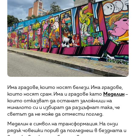
Има градове, които носят белези. Има градове, 
които носят срам. Има и градове като 
Меделин
 – 
които отказват да останат заложници на 
миналото си и избират да разцъфнат така, че 
светът да не може да отмести поглед.
Меделин е символ на трансформация. На онзи 
рядък човешки порив да погледнеш в бездната и 