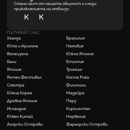
Стани част от нашата общност и следи
приключенията ни отблизо.
K
K
ПЪТУВАЙ С НАС
Уганда
Бразилия
Юта и Аризона
Намибия
Венецуела
Южна Япония
Бали
Етиопия
Япония
Тромсьо
Яхтен Фестивал
Коста Рика
Сокотра
Филипини
Южна Корея
Мадейра
Древна Япония
Перу
Исландия
Киргизстан
Южен Китай
Норвегия
Азорски Острови
Фарьорски Острови