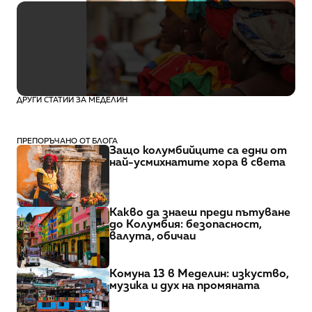
Колумбия
Януари
14 дни
9900 лв.
ДРУГИ СТАТИИ ЗА МЕДЕЛИН
ПРЕПОРЪЧАНО ОТ БЛОГА
Защо колумбийците са едни от 
най-усмихнатите хора в света
Какво да знаеш преди пътуване 
до Колумбия: безопасност, 
валута, обичаи
Комуна 13 в Меделин: изкуство, 
музика и дух на промяната