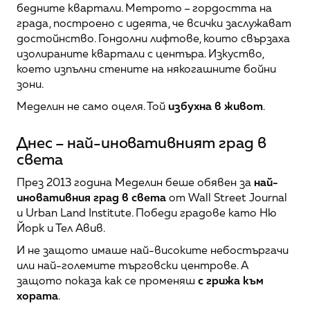
бедните квартали. Метрото – гордостта на 
града, построено с идеята, че всички заслужават 
достойнство. Гондолни лифтове, които свързаха 
изолираните квартали с центъра. Изкуство, 
което изпълни стените на някогашните бойни 
зони.
Меделин не само оцеля. Той 
избухна в живот
.
Днес – най-иновативният град в 
света
През 2013 година Меделин беше обявен за 
най-
иновативния град в света
 от Wall Street Journal 
и Urban Land Institute. Победи градове като Ню 
Йорк и Тел Авив.
И не защото имаше най-високите небостъргачи 
или най-големите търговски центрове. А 
защото показа как се променяш 
с грижа към 
хората
.