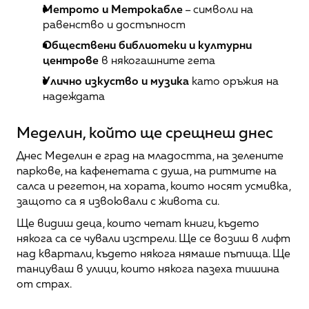
Метрото и Метрокабле
 – символи на 
равенство и достъпност
Обществени библиотеки и културни 
центрове
 в някогашните гета
Улично изкуство и музика
 като оръжия на 
надеждата
Меделин, който ще срещнеш днес
Днес Меделин е град на младостта, на зелените 
паркове, на кафенетата с душа, на ритмите на 
салса и регетон, на хората, които носят усмивка, 
защото са я извоювали с живота си.
Ще видиш деца, които четат книги, където 
някога са се чували изстрели. Ще се возиш в лифт 
над квартали, където някога нямаше пътища. Ще 
танцуваш в улици, които някога пазеха тишина 
от страх.