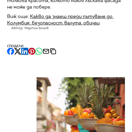
толкова красота, колкото никоя лъскава фасада 
не може да побере.
Виж още: 
Какво да знаеш преди пътуване до 
Колумбия: безопасност, валута, обичаи
Автор: Мартин Бонов
СПОДЕЛИ