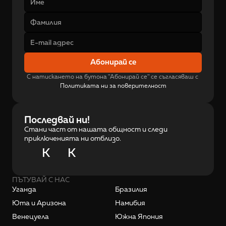
Абонирай се
С натискането на бутона "Абонирай се" се съгласяваш с 
Политиката ни за поверителност
Последвай ни!
Стани част от нашата общност и следи
приключенията ни отблизо.
K
K
ПЪТУВАЙ С НАС
Уганда
Бразилия
Юта и Аризона
Намибия
Венецуела
Южна Япония