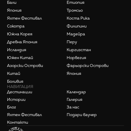
Бали
Етиопия
Япония
Тромсьо
Яхтен Фестивал
Коста Рика
Сокотра
Филипини
Южна Корея
Мадейра
Древна Япония
Перу
Исландия
Киргизстан
Южен Китай
Норвегия
Азорски Острови
Фарьорски Острови
Китай
Япония
Боливия
НАВИГАЦИЯ
Дестинации
Календар
Истории
Галерия
Блог
За нас
Яхтен Фестивал
Подари ваучер
Контакти