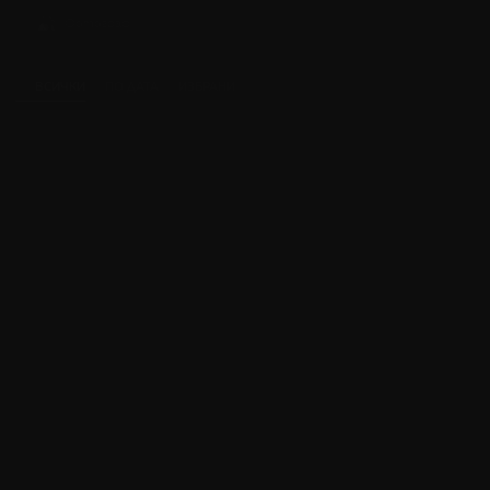
Фотограф
Димитър Караниколов
ВСИЧКИ
ПО ДАТА
ИЗБРАНИ