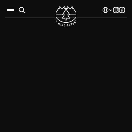
Select Language
Дестинации
Календар
Истории
Галерия
Блог
За нас
Контакти