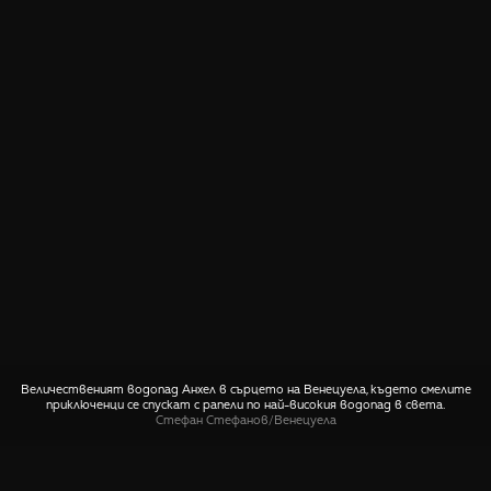
Величественият водопад Анхел в сърцето на Венецуела, където смелите
приключенци се спускат с рапели по най-високия водопад в света.
Стефан Стефанов
/
Венецуела
СПОДЕЛИ
🤙 Пиши ни относно тази снимка