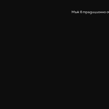
Мъж в традиционно об
Още снимки от Киргизстан
Разгледай галерии от Киргизстан