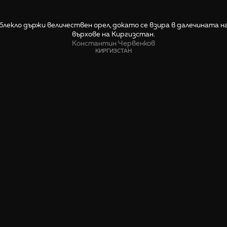
лекло държи величествен орел, докато се взира в далечината н
върхове на Киргизстан.
Константин Червенков
КИРГИЗСТАН
СПОДЕЛИ
🤙 Пиши ни относно тази снимка
Магията на Ки