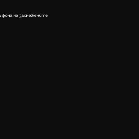
а фона на заснежените
ргизстан