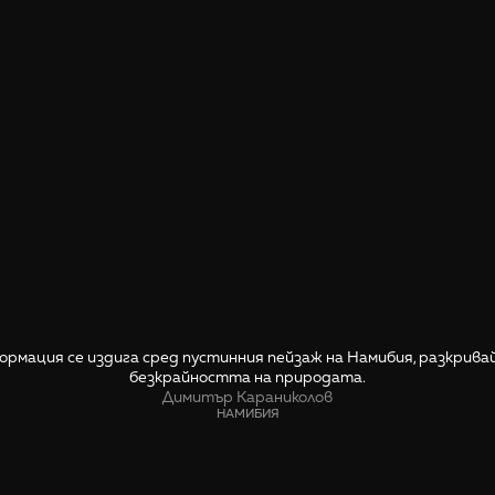
ормация се издига сред пустинния пейзаж на Намибия, разкрива
безкрайността на природата.
Димитър Караниколов
НАМИБИЯ
СПОДЕЛИ