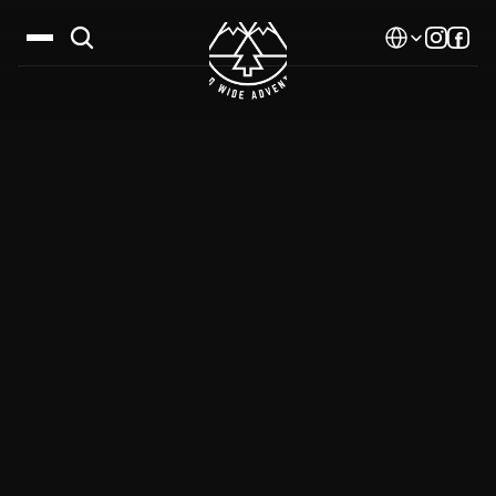
Select Language
Дестинации
Календар
Истории
Галерия
Блог
За нас
Контакти