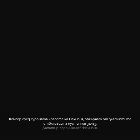
Кемпер сред суровата красота на Намибия, обгърнат от златистите
отблясъци на пустинния залез.
Димитър Караниколов
/
Намибия
СПОДЕЛИ