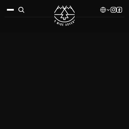
Select Language
Дестинации
Календар
Истории
Галерия
Блог
За нас
Контакти