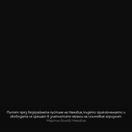
Пътят през безкрайната пустиня на Намибия, където приключението и
свободата се срещат в златистите нюанси на слънчевия хоризонт.
Мартин Бонов
/
Намибия
СПОДЕЛИ