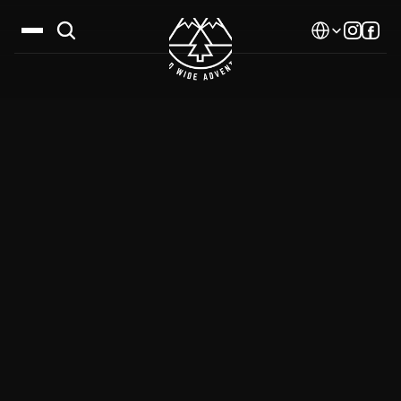
Select Language
Дестинации
Календар
Истории
Галерия
Блог
За нас
Контакти