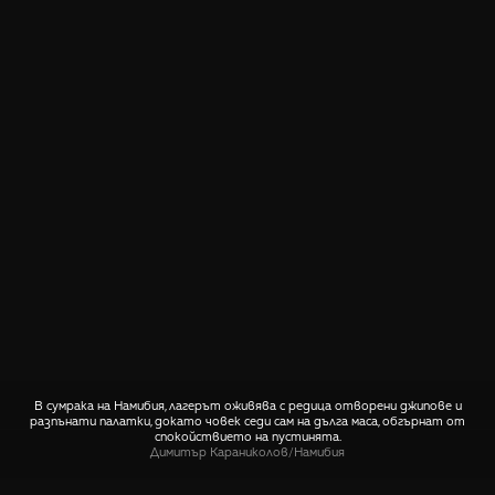
В сумрака на Намибия, лагерът оживява с редица отворени джипове и
разпънати палатки, докато човек седи сам на дълга маса, обгърнат от
спокойствието на пустинята.
Димитър Караниколов
/
Намибия
СПОДЕЛИ