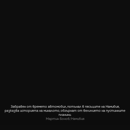
Забравен от времето автомобил, потънал в пясъците на Намибия,
разказва историята на миналото, обгърнат от величието на пустинните
планини.
Мартин Бонов
/
Намибия
СПОДЕЛИ