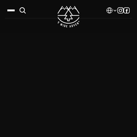
Select Language
Дестинации
Календар
Истории
Галерия
Блог
За нас
Контакти