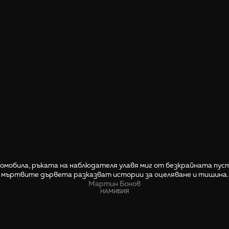
омобила, ръката на наблюдателя улавя миг от безкрайната пус
мъртвите дървета разказват истории за оцеляване и тишина.
Мартин Бонов
НАМИБИЯ
СПОДЕЛИ