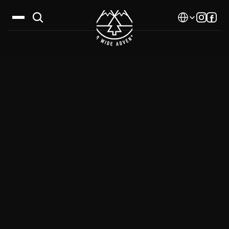
Select Language
Дестинации
Календар
Истории
Галерия
Блог
За нас
Контакти