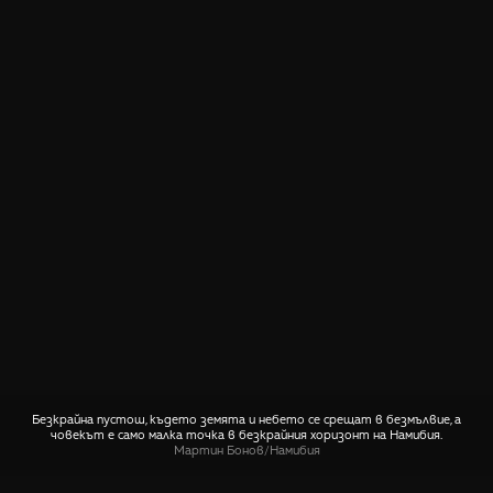
Безкрайна пустош, където земята и небето се срещат в безмълвие, а
човекът е само малка точка в безкрайния хоризонт на Намибия.
Мартин Бонов
/
Намибия
СПОДЕЛИ