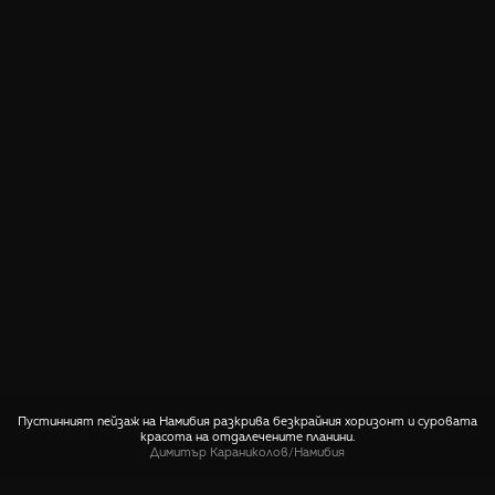
Пустинният пейзаж на Намибия разкрива безкрайния хоризонт и суровата
красота на отдалечените планини.
Димитър Караниколов
/
Намибия
СПОДЕЛИ