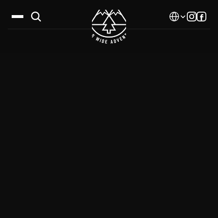
Select Language
Дестинации
Календар
Истории
Галерия
Блог
За нас
Контакти