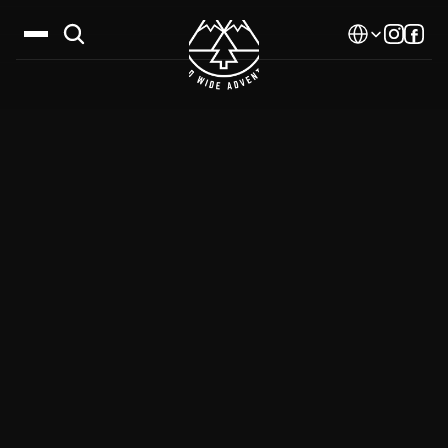
Select Language
Дестинации
Календар
Истории
Галерия
Блог
За нас
Контакти