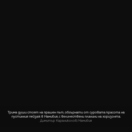
Трима души стоят на прашен път, обгърнати от суровата красота на
пустинния пейзаж в Намибия, с величествени планини на хоризонта.
Димитър Караниколов
/
Намибия
СПОДЕЛИ