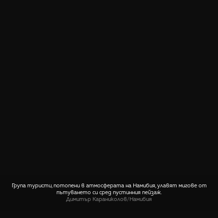
Група туристи, потопени в атмосферата на Намибия, улавят мигове от
пътуването си сред пустинния пейзаж.
Димитър Караниколов
/
Намибия
СПОДЕЛИ