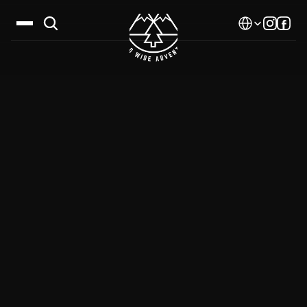
Select Language
Дестинации
Календар
Истории
Галерия
Блог
За нас
Контакти