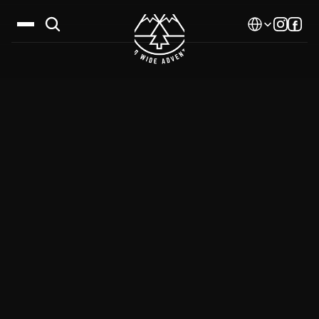
Select Language
Дестинации
Календар
Истории
Галерия
Блог
За нас
Контакти