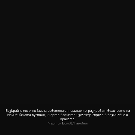
Безкрайни пясъчни вълни, осветени от слънцето, разкриват величието на
Намибийската пустиня, където времето изглежда спряло в безмълвие и
красота.
Мартин Бонов
/
Намибия
СПОДЕЛИ