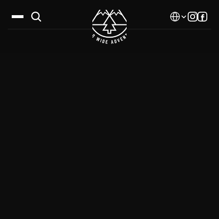
Select Language
Дестинации
Календар
Истории
Галерия
Блог
За нас
Контакти