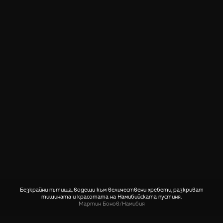
Безкрайни пътища, водещи към величествени хребети, разкриват
тишината и красотата на Намибийската пустиня.
Мартин Бонов
/
Намибия
СПОДЕЛИ