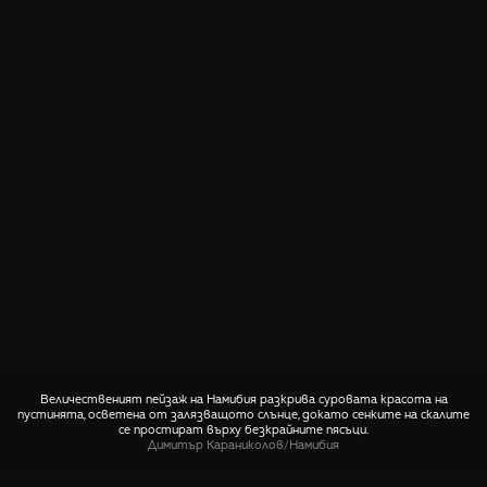
Величественият пейзаж на Намибия разкрива суровата красота на
пустинята, осветена от залязващото слънце, докато сенките на скалите
се простират върху безкрайните пясъци.
Димитър Караниколов
/
Намибия
СПОДЕЛИ