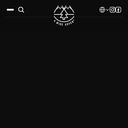
Select Language
Дестинации
Календар
Истории
Галерия
Блог
За нас
Контакти