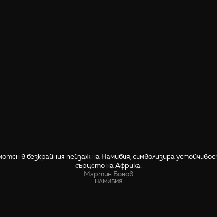
мотен в безкрайния пейзаж на Намибия, символизира устойчиво
сърцето на Африка.
Мартин Бонов
НАМИБИЯ
СПОДЕЛИ