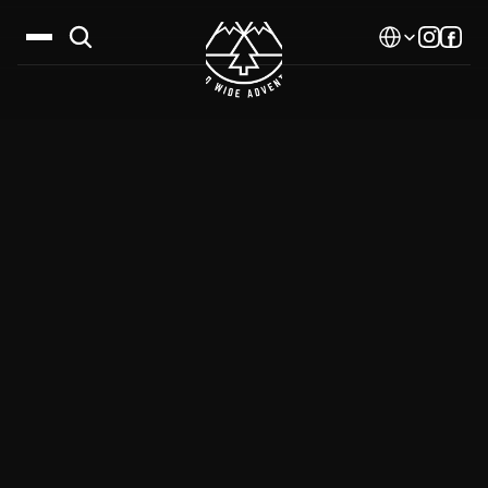
Select Language
Дестинации
Календар
Истории
Галерия
Блог
За нас
Контакти