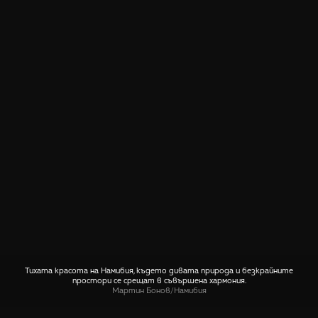
Тихата красота на Намибия, където дивата природа и безкрайните
простори се срещат в съвършена хармония.
Мартин Бонов
/
Намибия
СПОДЕЛИ