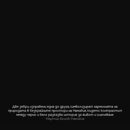
Две зебри, изправени една до друга, символизират хармонията на
природата в безкрайните простори на Намибия, където контрастът
между черно и бяло разказва история за живот и оцеляване.
Мартин Бонов
/
Намибия
СПОДЕЛИ