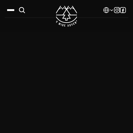
Select Language
Дестинации
Календар
Истории
Галерия
Блог
За нас
Контакти