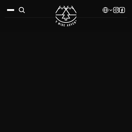
Select Language
Дестинации
Календар
Истории
Галерия
Блог
За нас
Контакти