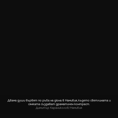
Двама души вървят по ръба на дюна в Намибия, където светлината и
сянката създават драматичен контраст.
Димитър Караниколов
/
Намибия
СПОДЕЛИ