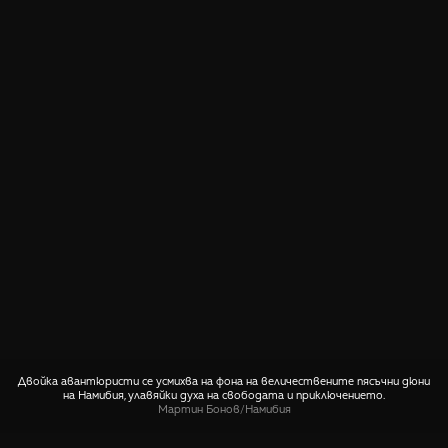
Двойка авантюристи се усмихва на фона на величествените пясъчни дюни
на Намибия, улавяйки духа на свободата и приключението.
Мартин Бонов
/
Намибия
СПОДЕЛИ