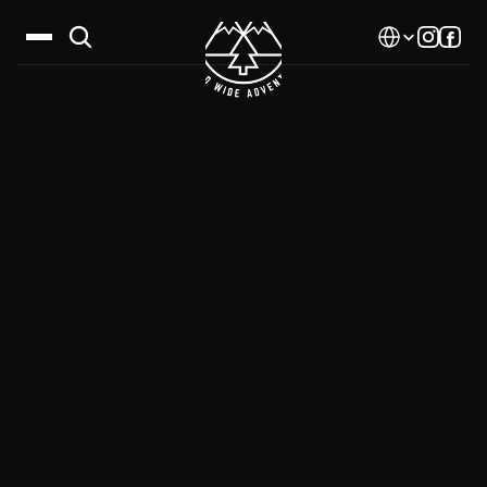
Select Language
Дестинации
Календар
Истории
Галерия
Блог
За нас
Контакти