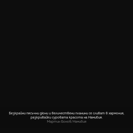
Безкрайни пясъчни дюни и величествени планини се сливат в хармония,
разкривайки суровата красота на Намибия.
Мартин Бонов
/
Намибия
СПОДЕЛИ