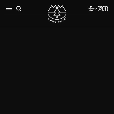
Select Language
Дестинации
Календар
Истории
Галерия
Блог
За нас
Контакти