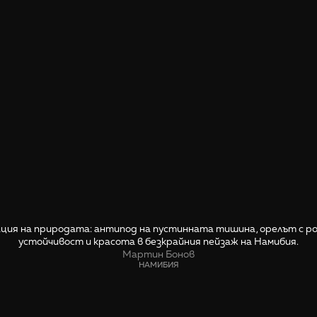
ия на природата: антипод на пустинната тишина, орелът с рог
устойчивост и красота в безкрайния пейзаж на Намибия.
Мартин Бонов
НАМИБИЯ
СПОДЕЛИ