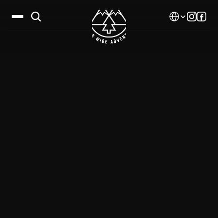
Select Language
Дестинации
Календар
Истории
Галерия
Блог
За нас
Контакти