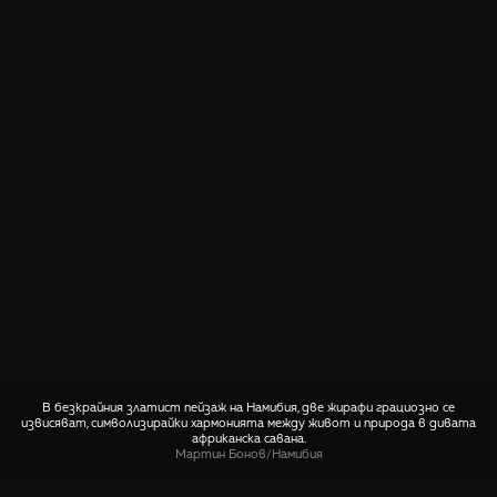
В безкрайния златист пейзаж на Намибия, две жирафи грациозно се
извисяват, символизирайки хармонията между живот и природа в дивата
африканска савана.
Мартин Бонов
/
Намибия
СПОДЕЛИ