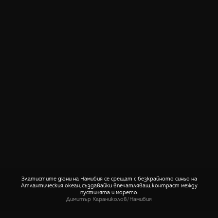
Златистите дюни на Намибия се срещат с безкрайното синьо на
Атлантическия океан, създавайки впечатляващ контраст между
пустинята и морето.
Димитър Караниколов
/
Намибия
СПОДЕЛИ