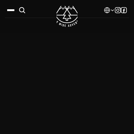
Select Language
Дестинации
Календар
Истории
Галерия
Блог
За нас
Контакти