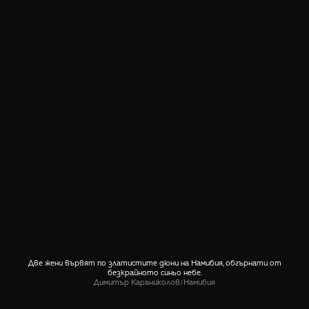
Две жени вървят по златистите дюни на Намибия, обгърнати от
безкрайното синьо небе.
Димитър Караниколов
/
Намибия
СПОДЕЛИ