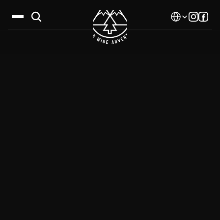
Select Language
Дестинации
Календар
Истории
Галерия
Блог
За нас
Контакти