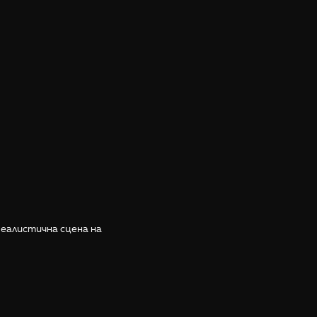
еалистична сцена на