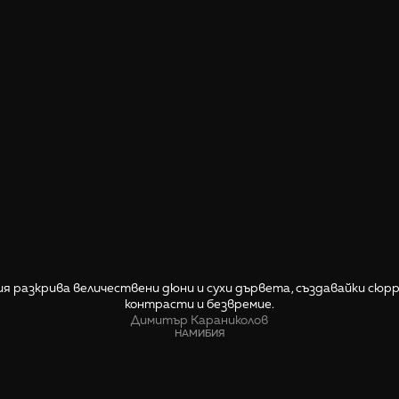
я разкрива величествени дюни и сухи дървета, създавайки сюрр
контрасти и безвремие.
Димитър Караниколов
НАМИБИЯ
СПОДЕЛИ