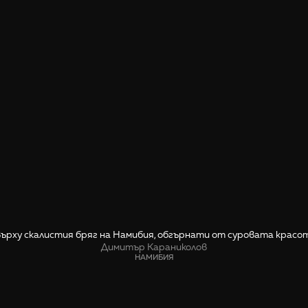
ърху скалистия бряг на Намибия, обгърнати от суровата красот
Димитър Караниколов
НАМИБИЯ
СПОДЕЛИ