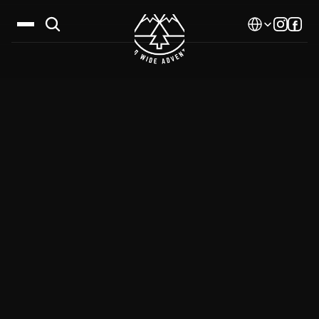
Select Language
Дестинации
Календар
Истории
Галерия
Блог
За нас
Контакти