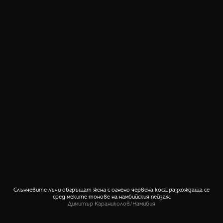
Слънчевите лъчи обгръщат жена с огнено червена коса, разхождаща се
сред меките тонове на намбийския пейзаж.
Димитър Караниколов
/
Намибия
СПОДЕЛИ