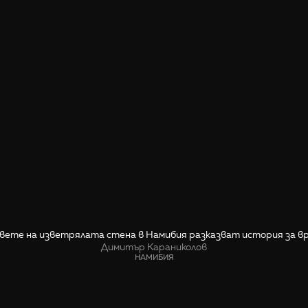
вете на изветрялата стена в Намибия разказват история за в
Димитър Караниколов
НАМИБИЯ
СПОДЕЛИ