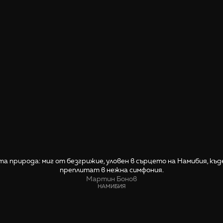
а природа: миг от безгрижие, уловен в сърцето на Намибия, къ
преплитат в нежна симфония.
Мартин Бонов
НАМИБИЯ
СПОДЕЛИ