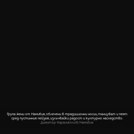
Група жени от Намибия, облечени в традиционни носии, танцуват и пеят
сред пустинния пейзаж, излъчвайки радост и културно наследство.
Димитър Караниколов
/
Намибия
СПОДЕЛИ