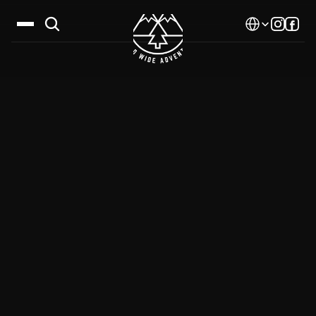
Select Language
Дестинации
Календар
Истории
Галерия
Блог
За нас
Контакти