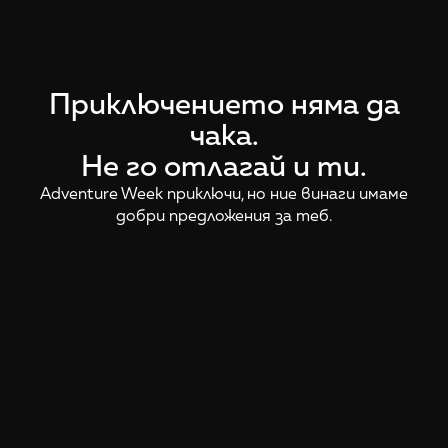
Приключението няма да
чака.
Не го отлагай и ти.
Adventure Week приключи, но ние винаги имаме
добри предложения за теб.
Виж дестинациите