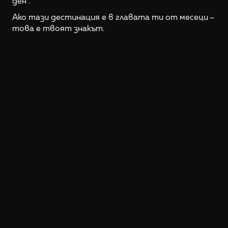
ден“.
Ако тази дестинация е в главата ти от месеци –
това е твоят знакът.