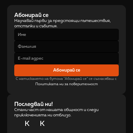
Абонирай се
Научавай първи за предстоящи пътешествия, 
отстъпки и събития.
Абонирай се
С натискането на бутона "Абонирай се" се съгласяваш с 
Политиката ни за поверителност
Последвай ни!
Стани част от нашата общност и следи
приключенията ни отблизо.
K
K