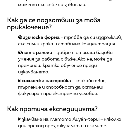
момент със себе си завинаги.
Как да се подготвиш за това 
приключение?
Физическа форма
 – трябва да си издръжлив, 
със силни крака и стабилна концентрация.
Опит с рапели
 – добре е да имаш базови 
умения за работа с въже. Ако не, може да 
преминеш кратко обучение преди 
изкачването.
Психическа настройка
 – спокойствие, 
търпение и способност да останеш 
фокусиран при екстремни условия.
Как протича експедицията?
Изкачване на платото Auyán-tepui – няколко 
дни преход през джунглата и скалите.