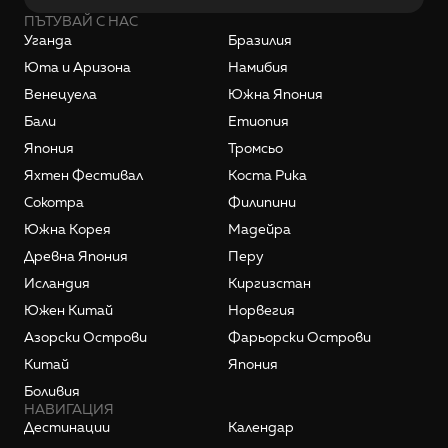
ПЪТУВАЙ С НАС
Уганда
Бразилия
Юта и Аризона
Намибия
Венецуела
Южна Япония
Бали
Етиопия
Япония
Тромсьо
Яхтен Фестивал
Коста Рика
Сокотра
Филипини
Южна Корея
Мадейра
Древна Япония
Перу
Исландия
Киргизстан
Южен Китай
Норвегия
Азорски Острови
Фарьорски Острови
Китай
Япония
Боливия
НАВИГАЦИЯ
Дестинации
Календар