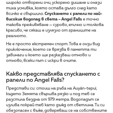
широко отворени очи, ускорено дишане и онази 
тиха усмивка, която остава дълго след като 
всичко е свършило. 
Спускането с рапели по най-
високия водопад в света – Angel Falls
 е точно 
такова преживяване — сурово, епично и толкова 
красиво, че сякаш е излязло от границите на 
реалното.
Не е просто екстремен спорт. Това е онзи вид 
приключение, което се врязва в паметта ти 
завинаги и което ще разказваш отново и 
отново, всеки път с искри в очите.
Какво представлява спускането с 
рапели по Angel Falls?
Представи си: стоиш на ръба на Auyán-tepui, 
където Земята свършва рязко и под теб се 
разстила бездна от 979 метра. Водопадът се 
излива покрай теб като дъжд от светлина. Ти си 
обезопасен с въже, доверяваш се на собствените 