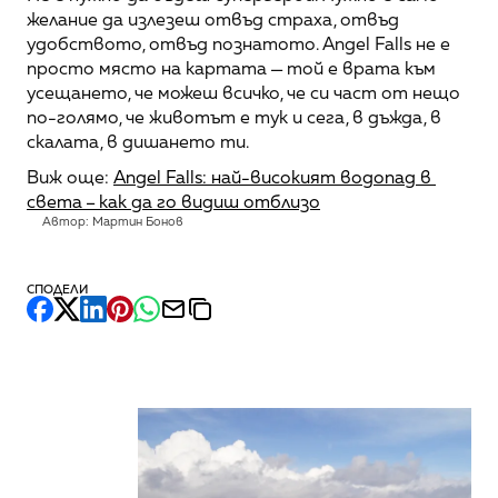
желание да излезеш отвъд страха, отвъд 
удобството, отвъд познатото. Angel Falls не е 
просто място на картата — той е врата към 
усещането, че можеш всичко, че си част от нещо 
по-голямо, че животът е тук и сега, в дъжда, в 
скалата, в дишането ти.
Виж още: 
Angel Falls: най-високият водопад в 
света – как да го видиш отблизо
Автор: Мартин Бонов
СПОДЕЛИ