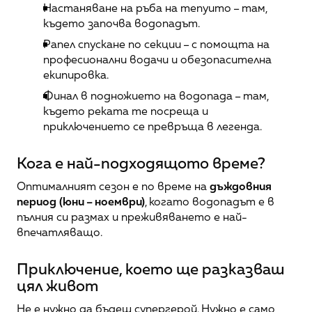
Настаняване на ръба на тепуито – там, 
където започва водопадът.
Рапел спускане по секции – с помощта на 
професионални водачи и обезопасителна 
екипировка.
Финал в подножието на водопада – там, 
където реката те посреща и 
приключението се превръща в легенда.
Кога е най-подходящото време?
Оптималният сезон е по време на 
дъждовния 
период (юни – ноември)
, когато водопадът е в 
пълния си размах и преживяването е най-
впечатляващо.
Приключение, което ще разказваш 
цял живот
Не е нужно да бъдеш супергерой. Нужно е само 