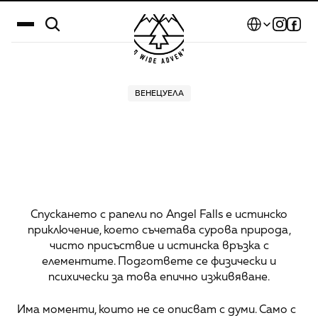
Select Language
Дестинации
ВЕНЕЦУЕЛА
Защо
това
е
Календар
приключение,
което
Истории
ще
разказваш
цял
Галерия
живот
Блог
Спускането с рапели по Angel Falls е истинско
приключение, което съчетава сурова природа,
За нас
чисто присъствие и истинска връзка с
елементите. Подгответе се физически и
Контакти
психически за това епично изживяване.
Има моменти, които не се описват с думи. Само с 