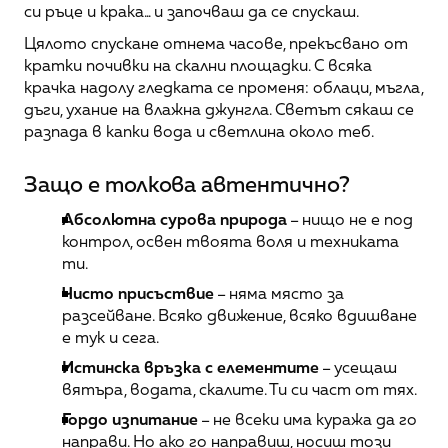
си ръце и крака... и започваш да се спускаш.
Цялото спускане отнема часове, прекъсвано от 
кратки почивки на скални площадки. С всяка 
крачка надолу гледката се променя: облаци, мъгла, 
дъги, ухание на влажна джунгла. Светът сякаш се 
разпада в капки вода и светлина около теб.
Защо е толкова автентично?
Абсолютна сурова природа
 – нищо не е под 
контрол, освен твоята воля и техниката 
ти.
Чисто присъствие
 – няма място за 
разсейване. Всяко движение, всяко вдишване 
е тук и сега.
Истинска връзка с елементите
 – усещаш 
вятъра, водата, скалите. Ти си част от тях.
Гордо изпитание
 – не всеки има куража да го 
направи. Но ако го направиш, носиш този 