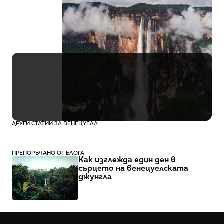
Венецуела
Октомври
13 дни
€7,618
ДРУГИ СТАТИИ ЗА ВЕНЕЦУЕЛА
ПРЕПОРЪЧАНО ОТ БЛОГА
Как изглежда един ден в 
сърцето на венецуелската 
джунгла