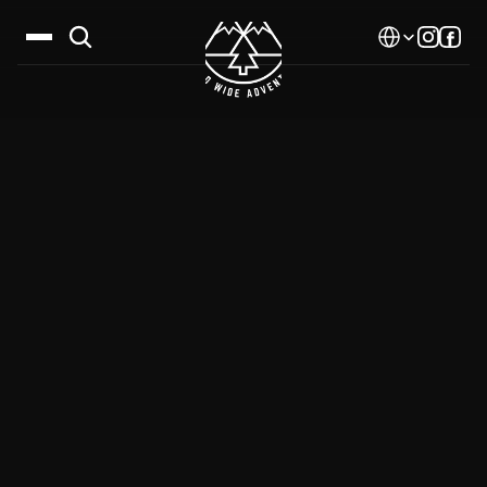
Select Language
Дестинации
Календар
Истории
Галерия
Блог
За нас
Контакти