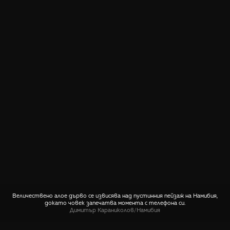
Величествено алое дърво се извисява над пустинния пейзаж на Намибия,
докато човек запечатва момента с телефона си.
Димитър Караниколов
/
Намибия
СПОДЕЛИ