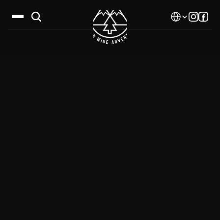
Select Language
Дестинации
Календар
Истории
Галерия
Блог
За нас
Контакти