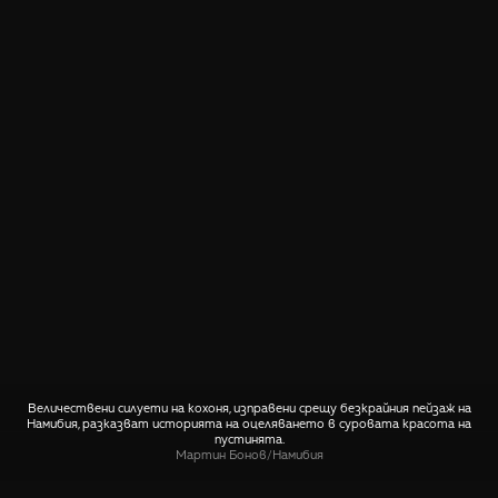
Величествени силуети на кохоня, изправени срещу безкрайния пейзаж на
Намибия, разказват историята на оцеляването в суровата красота на
пустинята.
Мартин Бонов
/
Намибия
СПОДЕЛИ