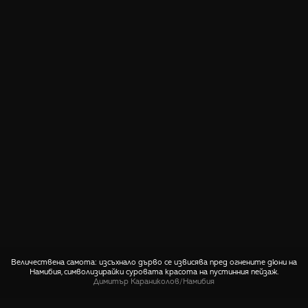
Величествена самота: изсъхнало дърво се извисява пред огнените дюни на
Намибия, символизирайки суровата красота на пустинния пейзаж.
Димитър Караниколов
/
Намибия
СПОДЕЛИ