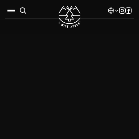
Select Language
Дестинации
Календар
Истории
Галерия
Блог
За нас
Контакти