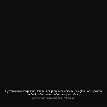
Пустинният пейзаж на Намибия разкрива величествени дюни, обгърнати
от безкрайно синьо небе и ефирни облаци.
Димитър Караниколов
/
Намибия
СПОДЕЛИ