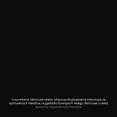
Слънчевата светлина нежно обгръща безкрайната текстура на
пустинята в Намибия, създавайки контраст между светлина и сянка.
Димитър Караниколов
/
Намибия
СПОДЕЛИ