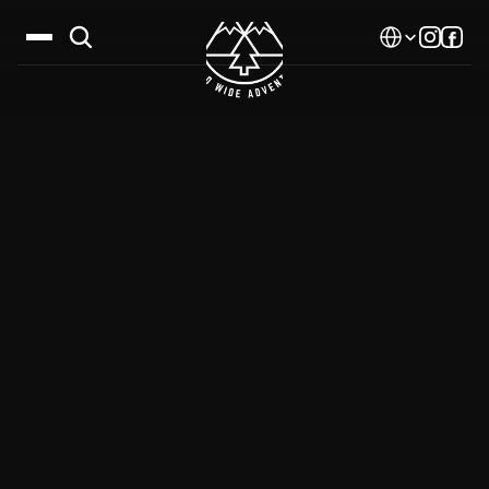
Select Language
Дестинации
Календар
Истории
Галерия
Блог
За нас
Контакти