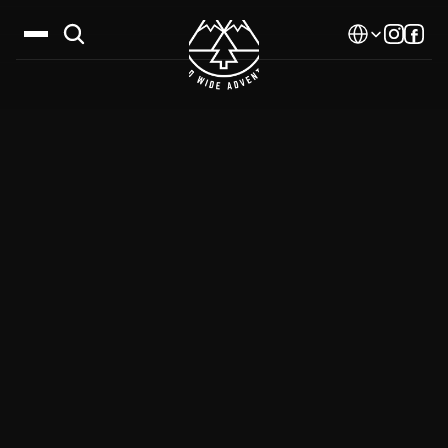
Select Language
Дестинации
Календар
Истории
Галерия
Блог
За нас
Контакти