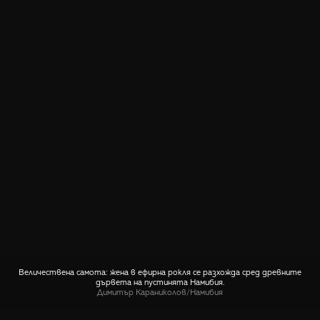
Величествена самота: жена в ефирна рокля се разхожда сред древните
дървета на пустинята Намибия.
Димитър Караниколов
/
Намибия
СПОДЕЛИ