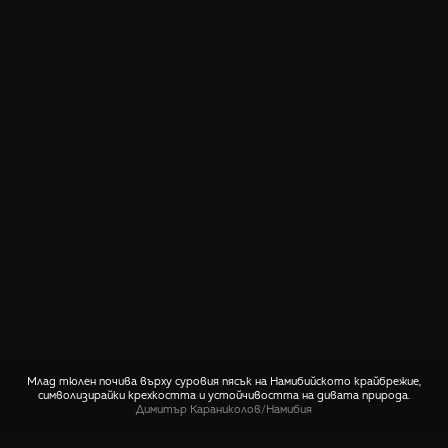
Млад тюлен почива върху суровия пясък на Намибийското крайбрежие,
символизирайки крехкостта и устойчивостта на дивата природа.
Димитър Караниколов
/
Намибия
СПОДЕЛИ