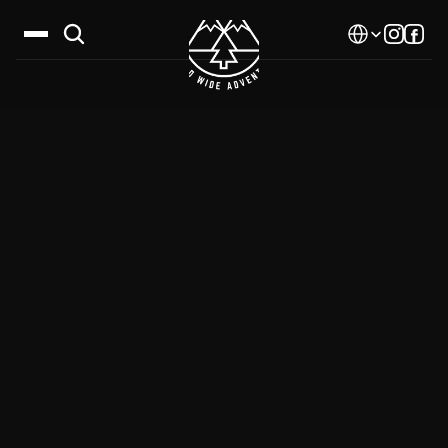
Select Language
Дестинации
Календар
Истории
Галерия
Блог
За нас
Контакти